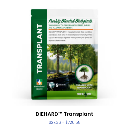
DIEHARD™ Transplant
$
27.36
-
$
720.58