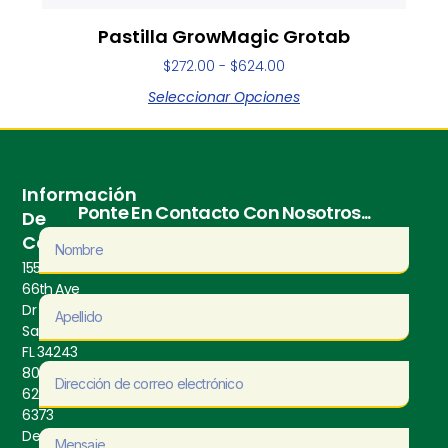
Pastilla GrowMagic Grotab
$
272.00
-
$
624.00
Seleccionar Opciones
Información
Ponte En Contacto Con Nosotros...
De
Contacto
1550
66th Ave
Dr E,
Sarasota,
FL 34243
800-
628-
6373
De