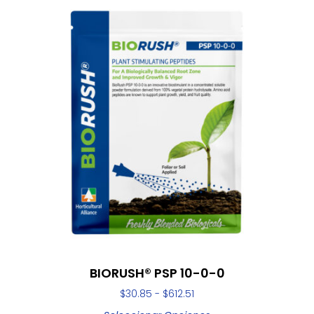
BIORUSH® PSP 10-0-0
$
30.85
-
$
612.51